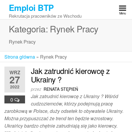
Przejdź
Emploi BTP
do
Menu
Rekrutacja pracowników ze Wschodu
treści
Kategoria:
Rynek Pracy
Rynek Pracy
Strona główna
»
Rynek Pracy
Jak zatrudnić kierowcę z
WRZ
27
Ukrainy ?
2022
przez
RENATA STĘPIEŃ
Jak zatrudnić kierowcę z Ukrainy ? Wśród
0
cudzoziemców, którzy podejmują pracę
zarobkową w Polsce, duży odsetek to obywatele Ukrainy.
Można przypuszczać że trend ten będzie wzrostowy.
Ukraińcy bardzo chętnie zatrudniają się jako kierowcy.